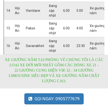
Đang
Hội
Xe giường
14
Vientiane
cập
6:00
5:00
An
nằm
nhật
Đang
Hội
Xe giường
15
Pakse
cập
6:00
4:00
An
nằm
nhật
Đang
Hội
Xe giường
16
Savanakhet
cập
6:00
23:30
An
nằm
nhật
XE GIƯỜNG NẰM TẠI PHÒNG VÉ CHÚNG TÔI LÀ CÁC
LOẠI XE ĐỜI MỚI NHẤT GỒM CÁC DÒNG XE 21 -
22 GIƯỜNG CUNG ĐIỆN VIP, 32 - 34 GIƯỜNG
LIMOUSINE SIÊU ĐẸP VÀ XE GIƯỜNG NẰM CHẤT
LƯỢNG CAO.
GỌI NGAY: 0905777679