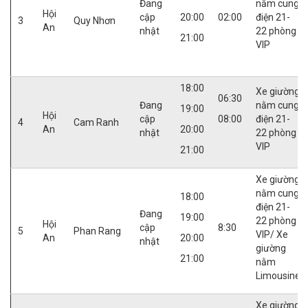
Đang
nằm cung
Hội
cập
20:00
02:00
điện 21-
3
Quy Nhơn
An
nhật
22 phòng
21:00
VIP
18:00
Xe giường
06:30
Đang
nằm cung
19:00
Hội
cập
08:00
điện 21-
4
Cam Ranh
An
20:00
nhật
22 phòng
VIP
21:00
Xe giường
nằm cung
18:00
điện 21-
Đang
19:00
22 phòng
Hội
cập
8:30
5
Phan Rang
VIP/ Xe
An
20:00
nhật
giường
21:00
nằm
Limousine
Xe giường