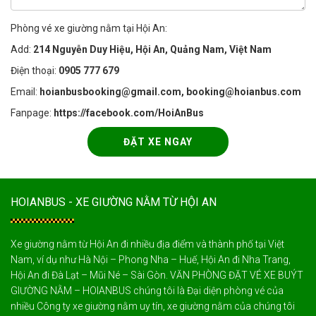
Phòng vé xe giường nằm tại Hội An:
Add:
214 Nguyễn Duy Hiệu, Hội An, Quảng Nam, Việt Nam
Điện thoại:
0905 777 679
Email:
hoianbusbooking@gmail.com, booking@hoianbus.com
Fanpage:
https://facebook.com/HoiAnBus
ĐẶT XE NGAY
HOIANBUS - XE GIƯỜNG NẰM TỪ HỘI AN
Xe giường nằm từ Hội An đi nhiều địa điểm và thành phố tại Việt
Nam, ví dụ như Hà Nội – Phong Nha – Huế, Hội An đi Nha Trang,
Hội An đi Đà Lạt – Mũi Né – Sài Gòn. VĂN PHÒNG ĐẶT VÉ XE BUÝT
GIƯỜNG NẰM – HOIANBUS chúng tôi là Đại diện phòng vé của
nhiều Công ty xe giường nằm uy tín, xe giường nằm của chúng tôi