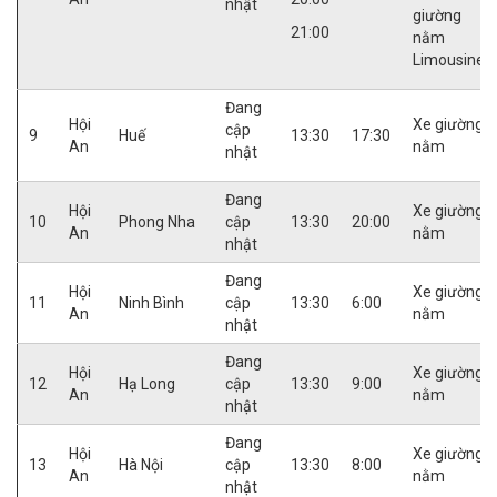
nhật
giường
21:00
nằm
Limousine
Đang
Hội
Xe giường
cập
9
Huế
13:30
17:30
An
nằm
nhật
Đang
Hội
Xe giường
10
Phong Nha
cập
13:30
20:00
An
nằm
nhật
Đang
Hội
Xe giường
11
Ninh Bình
cập
13:30
6:00
An
nằm
nhật
Đang
Hội
Xe giường
12
Hạ Long
cập
13:30
9:00
An
nằm
nhật
Đang
Hội
Xe giường
13
Hà Nội
cập
13:30
8:00
An
nằm
nhật