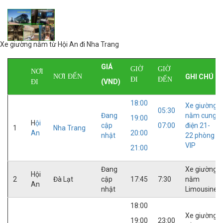
Xe giường nằm từ Hội An đi Nha Trang
GIÁ
GIỜ
GIỜ
NƠI
NƠI ĐẾN
GHI CHÚ
ĐI
ĐẾN
(VND)
ĐI
18:00
Xe giường
05:30
Đang
nằm cung
19:00
H
ội
cập
07:00
điện 21-
1
Nha Trang
An
20:00
nhật
22 phòng
VIP
21:00
Đang
Xe giường
Hội
2
Đà Lạt
cập
17:45
7:30
nằm
An
nhật
Limousine
18:00
Xe giường
19:00
23:00